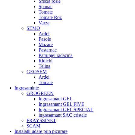
Sfecla rosie
Spanac
Tomate
Tomate Roz
Varza
SEMO
Ardei
Fasole
Mazare
Pastarnac
Patrunjel radacina
Ridichi
Telina
GEOSEM
Ardei
Tomate
Ingrasaminte
GROGREEN
Ingrasamant GEL
Ingrasamant GEL FIVE
Ingrasamant GEL SPECIAL
ingrasamant SAC cristale
FRAYSSINET
SCAM
Instalatii udare prin picurare