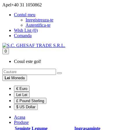
Apel
+40 31 1050862
Contul meu
Inregistreaza-te
Autentifica-te
Wish List (0)
Comanda
0
Cosul este gol!
Lei
Moneda
€ Euro
Lei Lei
£ Pound Sterling
$ US Dollar
Acasa
Produse
Seminte Legume
Ingrasaminte