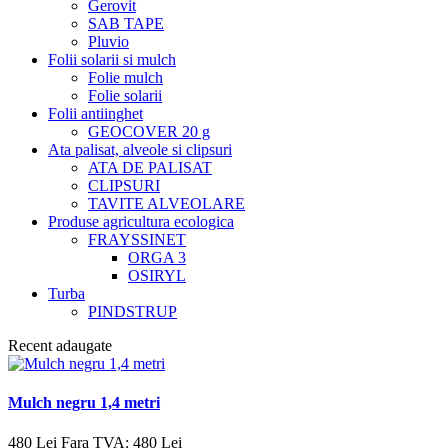
Gerovit
SAB TAPE
Pluvio
Folii solarii si mulch
Folie mulch
Folie solarii
Folii antiinghet
GEOCOVER 20 g
Ata palisat, alveole si clipsuri
ATA DE PALISAT
CLIPSURI
TAVITE ALVEOLARE
Produse agricultura ecologica
FRAYSSINET
ORGA 3
OSIRYL
Turba
PINDSTRUP
Recent adaugate
Mulch negru 1,4 metri
480 Lei
Fara TVA: 480 Lei