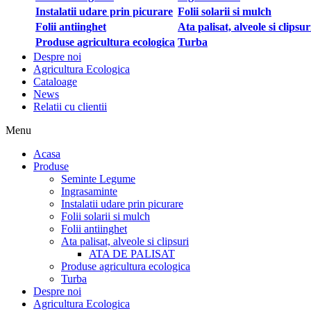
Instalatii udare prin picurare
Folii solarii si mulch
Folii antiinghet
Ata palisat, alveole si clipsur
Produse agricultura ecologica
Turba
Despre noi
Agricultura Ecologica
Cataloage
News
Relatii cu clientii
Menu
Acasa
Produse
Seminte Legume
Ingrasaminte
Instalatii udare prin picurare
Folii solarii si mulch
Folii antiinghet
Ata palisat, alveole si clipsuri
ATA DE PALISAT
Produse agricultura ecologica
Turba
Despre noi
Agricultura Ecologica