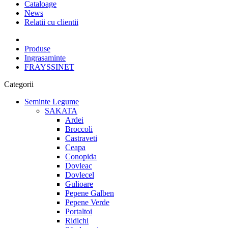
Cataloage
News
Relatii cu clientii
Produse
Ingrasaminte
FRAYSSINET
Categorii
Seminte Legume
SAKATA
Ardei
Broccoli
Castraveti
Ceapa
Conopida
Dovleac
Dovlecel
Gulioare
Pepene Galben
Pepene Verde
Portaltoi
Ridichi