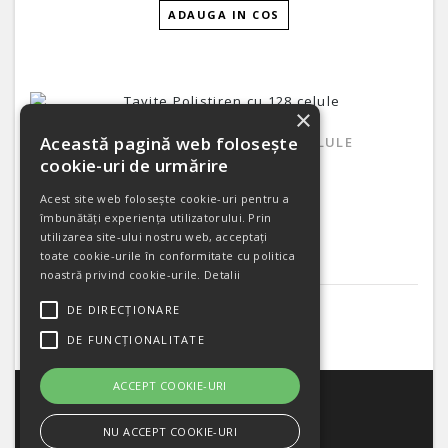
ADAUGA IN COS
×
Această pagină web folosește
TAVITE POLISTIREN CU 128 CELULE
cookie-uri de urmărire
20 Lei
Acest site web folosește cookie-uri pentru a
ADAUGA IN COS
îmbunătăți experiența utilizatorului. Prin
utilizarea site-ului nostru web, acceptați
toate cookie-urile în conformitate cu politica
noastră privind cookie-urile.
Detalii
DE DIRECȚIONARE
Afisare 1 - 12 din 12 (1 pagini)
DE FUNCȚIONALITATE
CATEGORII
ACCEPT COOKIE-URI
CONTUL MEU
NU ACCEPT COOKIE-URI
INFORMATII