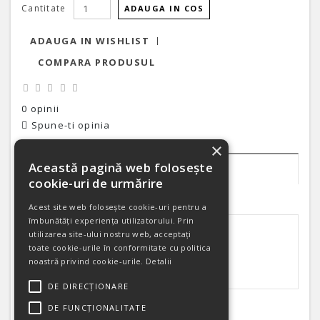
Cantitate
ADAUGA IN COS
ADAUGA IN WISHLIST
COMPARA PRODUSUL
0 opinii
Spune-ti opinia
×
Această pagină web folosește
DESCRIERE
cookie-uri de urmărire
OPINII (0)
Acest site web folosește cookie-uri pentru a
îmbunătăți experiența utilizatorului. Prin
utilizarea site-ului nostru web, acceptați
toate cookie-urile în conformitate cu politica
noastră privind cookie-urile.
Detalii
DE DIRECȚIONARE
DE FUNCȚIONALITATE