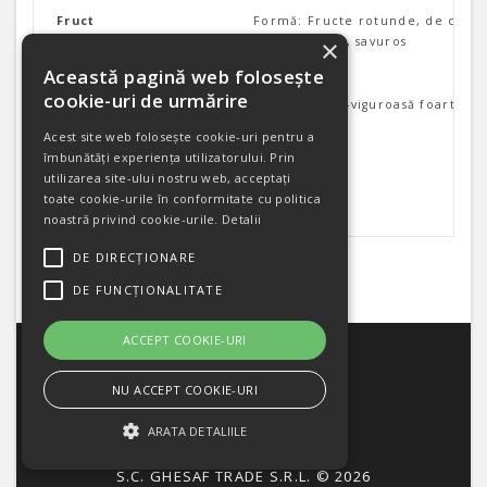
Fruct
Formă: Fructe rotunde, de culoar
cu gust dulce, savuros
×
Această pagină web folosește
Greutate
1,5-2 kg
cookie-uri de urmărire
Plantă
Plantă mediu-viguroasă foarte ge
Acest site web folosește cookie-uri pentru a
Perioada de recoltare
Vara, toamna
îmbunătăți experiența utilizatorului. Prin
utilizarea site-ului nostru web, acceptați
toate cookie-urile în conformitate cu politica
noastră privind cookie-urile.
Detalii
DE DIRECȚIONARE
Etichete:
pepene galben
DE FUNCȚIONALITATE
CATEGORII
ACCEPT COOKIE-URI
CONTUL MEU
NU ACCEPT COOKIE-URI
INFORMATII
ARATA DETALIILE
CONTACT
S.C. GHESAF TRADE S.R.L. © 2026