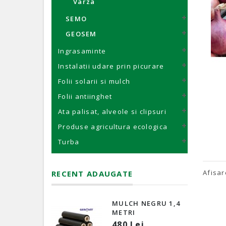
Varza
SEMO
GEOSEM
Ingrasaminte
Instalatii udare prin picurare
Folii solarii si mulch
Folii antiinghet
Ata palisat, alveole si clipsuri
Produse agricultura ecologica
Turba
Afisar
RECENT ADAUGATE
MULCH NEGRU 1,4
METRI
480 Lei