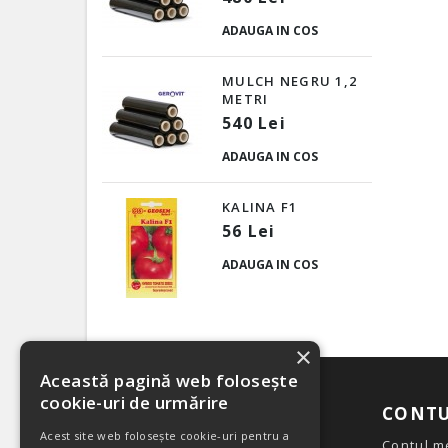
ADAUGA IN COS
MULCH NEGRU 1,2
METRI
540 Lei
ADAUGA IN COS
KALINA F1
56 Lei
ADAUGA IN COS
×
Această pagină web folosește
cookie-uri de urmărire
CATEGORII
CONTU
Acest site web folosește cookie-uri pentru a
Seminte legume
Contul m