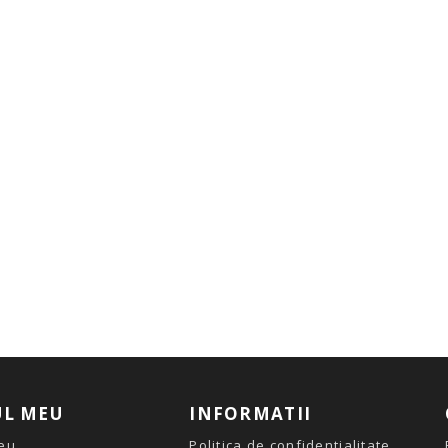
L MEU
INFORMATII
eu
Politica de confidentialitate